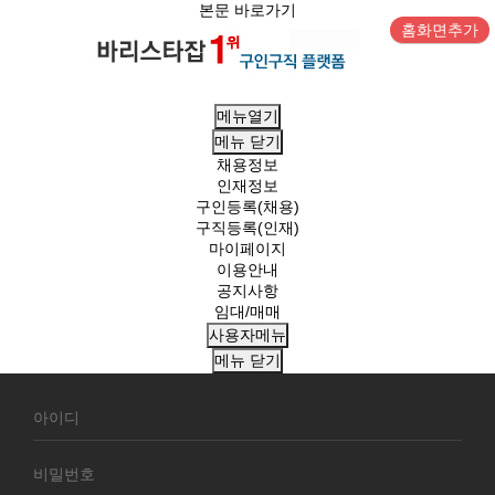
본문 바로가기
홈화면추가
메뉴열기
메뉴
닫기
채용정보
인재정보
구인등록(채용)
구직등록(인재)
마이페이지
이용안내
공지사항
임대/매매
사용자메뉴
메뉴
닫기
회
원
로
그
인