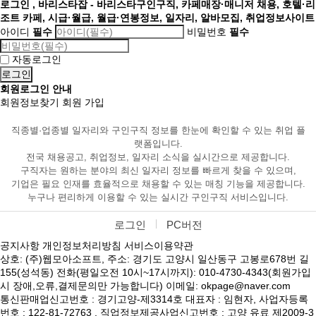
로그인 , 바리스타잡 - 바리스타구인구직, 카페매장·매니저 채용, 호텔·리
조트 카페, 시급·월급, 월급·연봉정보, 일자리, 알바모집, 취업정보사이트
아이디
필수
비밀번호
필수
자동로그인
회원로그인 안내
회원정보찾기
회원 가입
직종별·업종별 일자리와 구인구직 정보를 한눈에 확인할 수 있는 취업 플
랫폼입니다.
전국 채용공고, 취업정보, 일자리 소식을 실시간으로 제공합니다.
구직자는 원하는 분야의 최신 일자리 정보를 빠르게 찾을 수 있으며,
기업은 필요 인재를 효율적으로 채용할 수 있는 매칭 기능을 제공합니다.
누구나 편리하게 이용할 수 있는 실시간 구인구직 서비스입니다.
로그인
PC버전
공지사항
개인정보처리방침
서비스이용약관
상호: (주)웹모아소프트, 주소: 경기도 고양시 일산동구 고봉로678번 길
155(성석동) 전화(평일오전 10시~17시까지): 010-4730-4343(회원가입
시 장애,오류,결제문의만 가능합니다) 이메일: okpage@naver.com
통신판매업신고번호 : 경기고양-제3314호 대표자 : 임현자, 사업자등록
번호 : 122-81-72763 , 직업정보제공사업신고번호 : 고양 유료 제2009-3