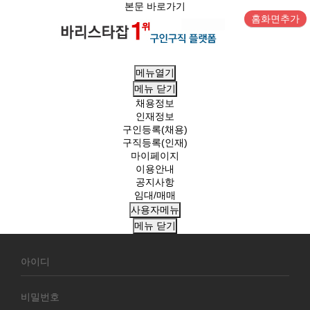
본문 바로가기
홈화면추가
메뉴열기
메뉴
닫기
채용정보
인재정보
구인등록(채용)
구직등록(인재)
마이페이지
이용안내
공지사항
임대/매매
사용자메뉴
메뉴
닫기
회
원
로
그
인