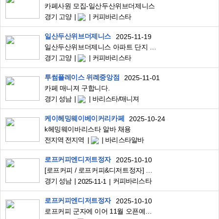
카페사원 모집-일산두산위브더제니스
경기 고양
커피바리스타
일산두산위브더제니스
2025-11-19
일산두산위브더제니스 아파트 단지 내 커뮤니티센터 카페 - 바리스타 모집
경기 고양
커피바리스타
투썸플레이스 위례중앙점
2025-11-01
카페 매니져 구합니다.
경기 성남
바리스타/매니져
케이헤밍웨이베이커리카페
2025-10-24
k헤밍웨이바리스타 알바 채용
전지역 전지역
바리스타알바
로프커피엔디저트정자
2025-10-10
[로프커피 / 로프커피&디저트정자] 함께할 직원분을 찾습니다:)
경기 성남
커피바리스타
2025-11-1
로프커피엔디저트정자
2025-10-10
로프커피 군자에 이어 11월 오픈예정인 로프커피&디저트정자 바리스타를 모집합니다.