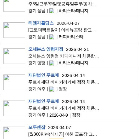
주5일근무/주말및공휴일휴무/공차판교테크노밸리점 정직원을 모집합니다
경기 성남
바리스타/매니져
티엠지홀딩스
2026-04-27
[교토퍼펙트말차] 아베뉴프랑 판교점 직원 구인 (파트타이머)
경기 성남
커피바리스타
오세븐스 양평지점
2026-04-21
오세븐스 양평점 카페매니저 채용합니다.
경기 양평
바리스타/매니져
재단법인 푸르메
2026-04-14
푸르메재단 베이커리카페 점장 채용 공고 (무이숲)
경기 여주
점장
재단법인 푸르메
2026-04-14
푸르메재단 베이커리카페 점장 채용 공고 (무이숲)
경기 여주
점장
2026-04-9
모두앤잡
2026-04-07
[월300만/숙식제공] 이천 골프장 그늘집 직원 모집(1인1실)